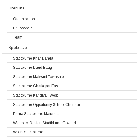
Über Uns
Organisation
Philosophie
Team
Spielplätze
Stadtblume Khar Danda
Stadtblume Daud Baug
Stadtblume Malwani Township
Stadtblume Ghatkopar East
Stadtblume Kandivali West
Stadtblume Opportunity School Chennai
Prima Stadtblume Matunga
Wideshot Design Stadtblume Govandi
Wolfis Stadtblume